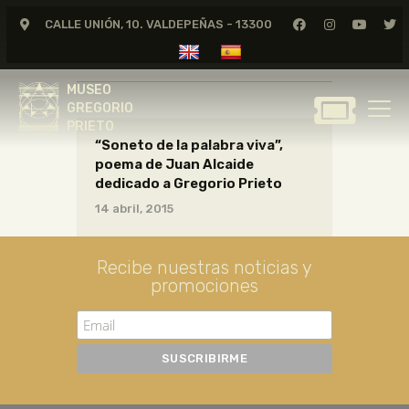
CALLE UNIÓN, 10. VALDEPEÑAS - 13300
poesias37_01_005
MUSEO
GREGORIO
MUSEO
PRIETO
GREGORIO
PRIETO
“Soneto de la palabra viva”,
GREGORIO PRIETO
poema de Juan Alcaide
MUSEO
dedicado a Gregorio Prieto
ARCHIVO
14 abril, 2015
CERTAMEN DE DIBUJO
FUNDACIÓN
Recibe nuestras noticias y
promociones
TIENDA
NOTICIAS