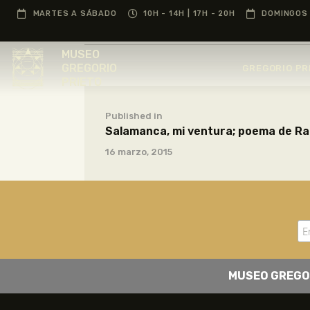
MARTES A SÁBADO
10H - 14H | 17H - 20H
DOMINGOS 
MUSEO
GREGORIO
GREGORIO PR
PRIETO
Published in
Salamanca, mi ventura; poema de Raf
16 marzo, 2015
MUSEO GREGO