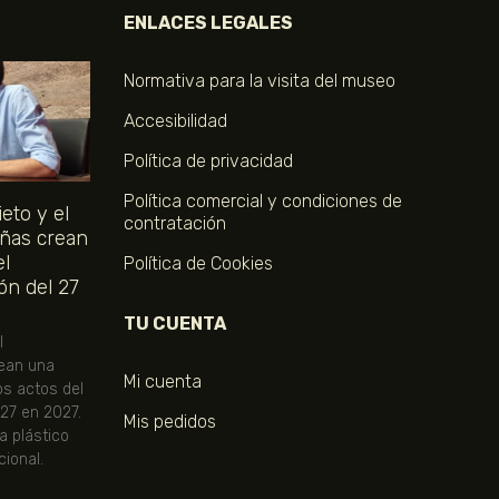
ENLACES LEGALES
Normativa para la visita del museo
Accesibilidad
Política de privacidad
Política comercial y condiciones de
eto y el
contratación
ñas crean
el
Política de Cookies
ón del 27
TU CUENTA
l
ean una
Mi cuenta
os actos del
 27 en 2027.
Mis pedidos
ta plástico
ional.