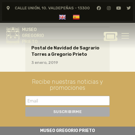
CALLE UNIÓN, 10. VALDEPEÑAS - 13300
CARTAS18_10_013
MUSEO
GREGORIO
MUSEO
PRIETO
GREGORIO
PRIETO
Postal de Navidad de Sagrario
GREGORIO PRIETO
Torres a Gregorio Prieto
MUSEO
3 enero, 2019
ARCHIVO
CERTAMEN DE DIBUJO
Recibe nuestras noticias y
promociones
FUNDACIÓN
TIENDA
NOTICIAS
MUSEO GREGORIO PRIETO