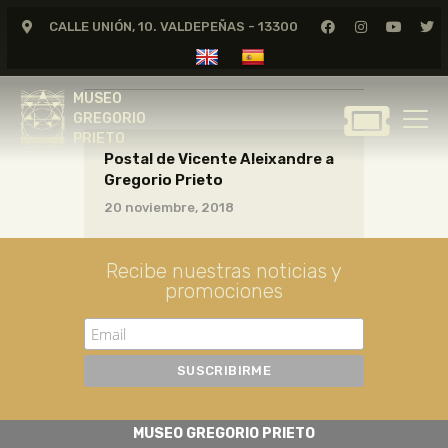
CALLE UNIÓN, 10. VALDEPEÑAS - 13300
CARTAS01_08_020
MUSEO
GREGORIO
MUSEO
PRIETO
GREGORIO
PRIETO
Postal de Vicente Aleixandre a
GREGORIO PRIETO
Gregorio Prieto
MUSEO
20 noviembre, 2018
ARCHIVO
CERTAMEN DE DIBUJO
Recibe nuestras noticias y
promociones
FUNDACIÓN
TIENDA
NOTICIAS
MUSEO GREGORIO PRIETO