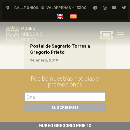
CALLE UNIÓN, 10. VALDEPEÑAS - 13300
CARTAS18_10_044
MUSEO
GREGORIO
MUSEO
PRIETO
GREGORIO
PRIETO
Postal de Sagrario Torres a
GREGORIO PRIETO
Gregorio Prieto
MUSEO
14 enero, 2019
ARCHIVO
CERTAMEN DE DIBUJO
Recibe nuestras noticias y
promociones
FUNDACIÓN
TIENDA
NOTICIAS
MUSEO GREGORIO PRIETO