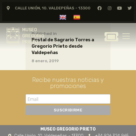
CALLE UNIÓN, 10. VALDEPEÑAS - 13300
MUSEO
GREGORIO
MUSEO
PRIETO
Published in
GREGORIO
Postal de Sagrario Torres a
PRIETO
Gregorio Prieto desde
GREGORIO PRIETO
Valdepeñas
MUSEO
8 enero, 2019
ARCHIVO
CERTAMEN DE DIBUJO
Recibe nuestras noticias y
promociones
FUNDACIÓN
TIENDA
NOTICIAS
MUSEO GREGORIO PRIETO
Calle Unión, 10. Valdepeñas - 13300
+34 926 324 965