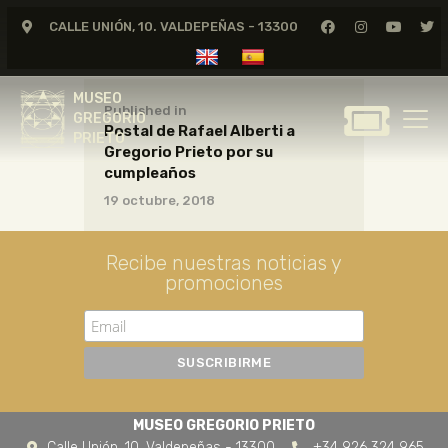
CALLE UNIÓN, 10. VALDEPEÑAS - 13300
MUSEO
GREGORIO
MUSEO
PRIETO
Published in
GREGORIO
Postal de Rafael Alberti a
PRIETO
Gregorio Prieto por su
GREGORIO PRIETO
cumpleaños
MUSEO
19 octubre, 2018
ARCHIVO
CERTAMEN DE DIBUJO
Recibe nuestras noticias y
promociones
FUNDACIÓN
TIENDA
NOTICIAS
MUSEO GREGORIO PRIETO
Calle Unión, 10. Valdepeñas - 13300
+34 926 324 965