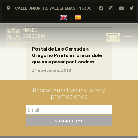
CALLE UNIÓN, 10. VALDEPEÑAS - 13300
CARTAS05_03_027
MUSEO
GREGORIO
MUSEO
PRIETO
GREGORIO
PRIETO
Postal de Luis Cernuda a
GREGORIO PRIETO
Gregorio Prieto informándole
MUSEO
que va a pasar por Londres
ARCHIVO
21 noviembre, 2018
CERTAMEN DE DIBUJO
FUNDACIÓN
Recibe nuestras noticias y
promociones
TIENDA
NOTICIAS