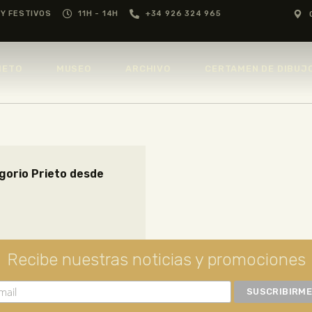
GREGORIO PRIETO
Y FESTIVOS
11H - 14H
+34 926 324 965
MUSEO
MUSEO
GREGORIO
IETO
MUSEO
ARCHIVO
CERTAMEN DE DIBUJ
PRIETO
ARCHIVO
CERTAMEN DE
DIBUJO
egorio Prieto desde
FUNDACIÓN
TIENDA
Recibe nuestras noticias y promociones
NOTICIAS