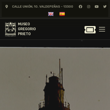
CALLE UNIÓN, 10. VALDEPEÑAS - 13300
MUSEO
GREGORIO
MUSEO
PRIETO
GREGORIO
PRIETO
GREGORIO PRIETO
MUSEO
ARCHIVO
CERTAMEN DE DIBUJO
FUNDACIÓN
TIENDA
NOTICIAS