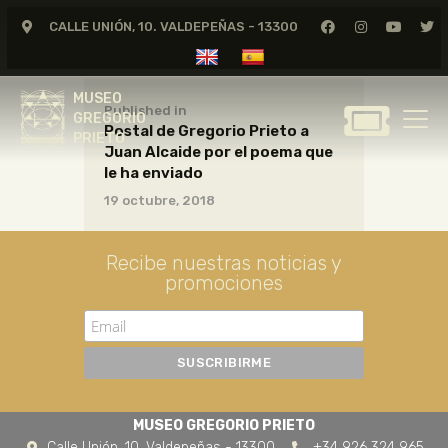
CALLE UNIÓN, 10. VALDEPEÑAS - 13300
MUSEO
GREGORIO
MUSEO
PRIETO
Published in
GREGORIO
Postal de Gregorio Prieto a
PRIETO
Juan Alcaide por el poema que
GREGORIO PRIETO
le ha enviado
MUSEO
19 octubre, 2018
ARCHIVO
CERTAMEN DE DIBUJO
Recibe nuestras noticias y
promociones
FUNDACIÓN
TIENDA
NOTICIAS
MUSEO GREGORIO PRIETO
Calle Unión, 10. Valdepeñas - 13300
+34 926 324 965