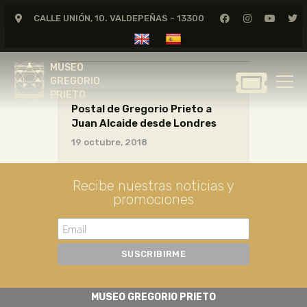
CALLE UNIÓN, 10. VALDEPEÑAS - 13300
CARTAS01_06_084
MUSEO
GREGORIO
MUSEO
PRIETO
GREGORIO
PRIETO
Postal de Gregorio Prieto a
GREGORIO PRIETO
Juan Alcaide desde Londres
MUSEO
19 octubre, 2018
ARCHIVO
CERTAMEN DE DIBUJO
Recibe nuestras noticias y
promociones
FUNDACIÓN
TIENDA
NOTICIAS
MUSEO GREGORIO PRIETO