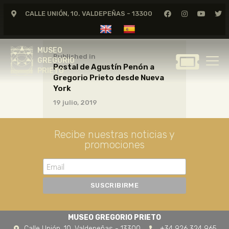
CALLE UNIÓN, 10. VALDEPEÑAS - 13300
MUSEO
GREGORIO
MUSEO
PRIETO
Published in
GREGORIO
Postal de Agustín Penón a
PRIETO
Gregorio Prieto desde Nueva
GREGORIO PRIETO
York
MUSEO
19 julio, 2019
ARCHIVO
CERTAMEN DE DIBUJO
Recibe nuestras noticias y
promociones
FUNDACIÓN
TIENDA
NOTICIAS
MUSEO GREGORIO PRIETO
Calle Unión, 10. Valdepeñas - 13300
+34 926 324 965