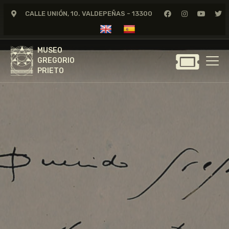
CALLE UNIÓN, 10. VALDEPEÑAS - 13300
MUSEO
GREGORIO
MUSEO
PRIETO
GREGORIO
PRIETO
GREGORIO PRIETO
MUSEO
ARCHIVO
CERTAMEN DE DIBUJO
FUNDACIÓN
TIENDA
NOTICIAS