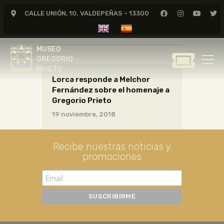
CALLE UNIÓN, 10. VALDEPEÑAS - 13300
cartas08_02_041
MUSEO
GREGORIO
MUSEO
PRIETO
GREGORIO
PRIETO
Lorca responde a Melchor
GREGORIO PRIETO
Fernández sobre el homenaje a
MUSEO
Gregorio Prieto
ARCHIVO
19 noviembre, 2018
CERTAMEN DE DIBUJO
FUNDACIÓN
Recibe nuestras noticias y
promociones
TIENDA
NOTICIAS