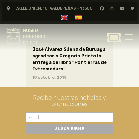
CALLE UNIÓN, 10. VALDEPEÑAS - 13300
CARTAS01_12_018
MUSEO
GREGORIO
MUSEO
PRIETO
GREGORIO
PRIETO
José Álvarez Sáenz de Buruaga
GREGORIO PRIETO
agradece a Gregorio Prieto la
MUSEO
entrega del libro “Por tierras de
Extremadura”
ARCHIVO
19 octubre, 2018
CERTAMEN DE DIBUJO
FUNDACIÓN
Recibe nuestras noticias y
TIENDA
promociones
NOTICIAS