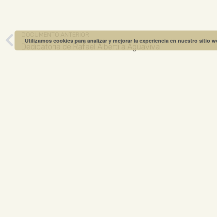
DOCUMENTO ANTERIOR
Utilizamos cookies para analizar y mejorar la experiencia en nuestro sitio 
Dedicatoria de Rafael Alberti a Aguaviva
MUSEO GREGO
ABIERTO