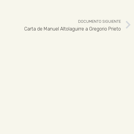
DOCUMENTO SIGUIENTE
Carta de Manuel Altolaguirre a Gregorio Prieto
 926 324 965
ENLACES LEGALES