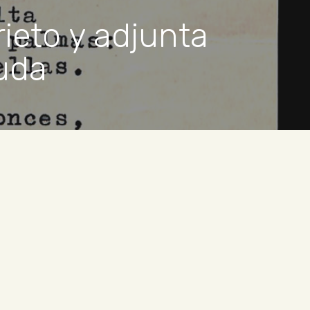
ieto y adjunta
uda