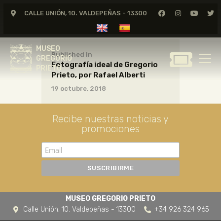
CALLE UNIÓN, 10. VALDEPEÑAS - 13300
MUSEO
GREGORIO
MUSEO
PRIETO
Published in
GREGORIO
Fotografía ideal de Gregorio
PRIETO
Prieto, por Rafael Alberti
GREGORIO PRIETO
19 octubre, 2018
MUSEO
ARCHIVO
Recibe nuestras noticias y
CERTAMEN DE DIBUJO
promociones
FUNDACIÓN
TIENDA
NOTICIAS
MUSEO GREGORIO PRIETO
Calle Unión, 10. Valdepeñas - 13300
+34 926 324 965