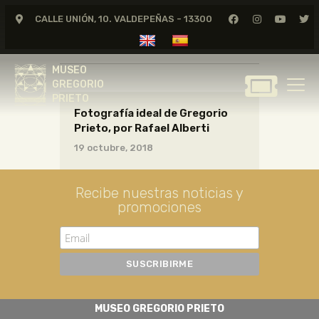
CALLE UNIÓN, 10. VALDEPEÑAS - 13300
cartas01_06_044
MUSEO
GREGORIO
MUSEO
PRIETO
GREGORIO
PRIETO
Fotografía ideal de Gregorio
GREGORIO PRIETO
Prieto, por Rafael Alberti
MUSEO
19 octubre, 2018
ARCHIVO
CERTAMEN DE DIBUJO
Recibe nuestras noticias y
promociones
FUNDACIÓN
TIENDA
NOTICIAS
MUSEO GREGORIO PRIETO