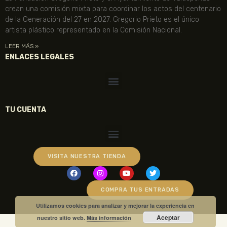
crean una comisión mixta para coordinar los actos del centenario
de la Generación del 27 en 2027. Gregorio Prieto es el único
artista plástico representado en la Comisión Nacional.
LEER MÁS »
ENLACES LEGALES
TU CUENTA
VISITA NUESTRA TIENDA
COMPRA TUS ENTRADAS
Utilizamos cookies para analizar y mejorar la experiencia en
Aceptar
nuestro sitio web.
Más información