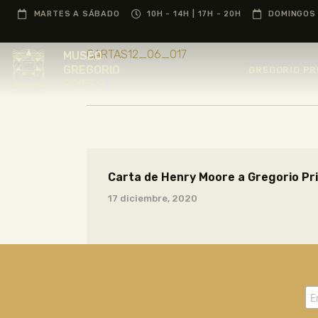
MARTES A SÁBADO
10H - 14H | 17H - 20H
DOMINGOS 
CARTAS12_06_017
MUSEO
GREGORIO
GREGORIO PR
PRIETO
Carta de Henry Moore a Gregorio Pr
17 diciembre, 2020