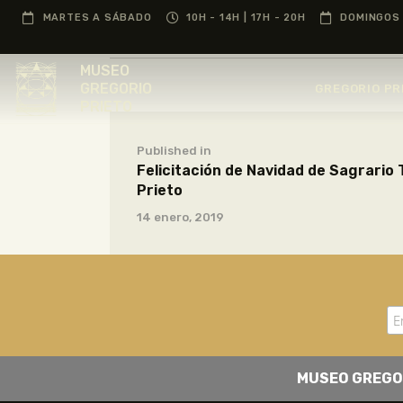
MARTES A SÁBADO
10H - 14H | 17H - 20H
DOMINGOS 
MUSEO
GREGORIO
GREGORIO PR
PRIETO
Published in
Felicitación de Navidad de Sagrario 
Prieto
14 enero, 2019
MUSEO GREGO