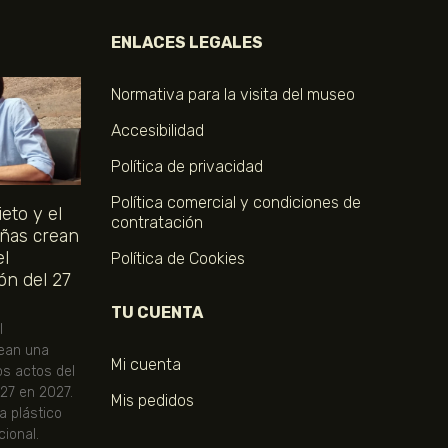
ENLACES LEGALES
Normativa para la visita del museo
Accesibilidad
Política de privacidad
Política comercial y condiciones de
eto y el
contratación
ñas crean
el
Política de Cookies
ón del 27
TU CUENTA
l
ean una
Mi cuenta
os actos del
 27 en 2027.
Mis pedidos
ta plástico
ional.