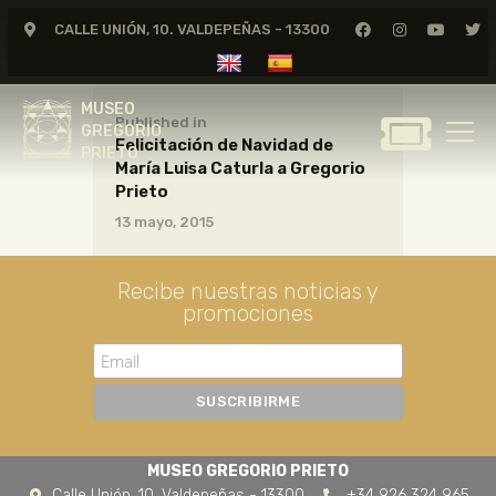
CALLE UNIÓN, 10. VALDEPEÑAS - 13300
MUSEO
GREGORIO
MUSEO
PRIETO
Published in
GREGORIO
Felicitación de Navidad de
PRIETO
María Luisa Caturla a Gregorio
GREGORIO PRIETO
Prieto
MUSEO
13 mayo, 2015
ARCHIVO
CERTAMEN DE DIBUJO
Recibe nuestras noticias y
promociones
FUNDACIÓN
TIENDA
NOTICIAS
MUSEO GREGORIO PRIETO
Calle Unión, 10. Valdepeñas - 13300
+34 926 324 965