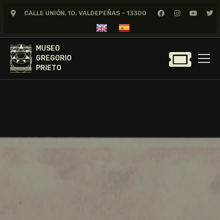
CALLE UNIÓN, 10. VALDEPEÑAS - 13300
MUSEO
GREGORIO
MUSEO
PRIETO
GREGORIO
PRIETO
GREGORIO PRIETO
MUSEO
ARCHIVO
CERTAMEN DE DIBUJO
FUNDACIÓN
TIENDA
NOTICIAS