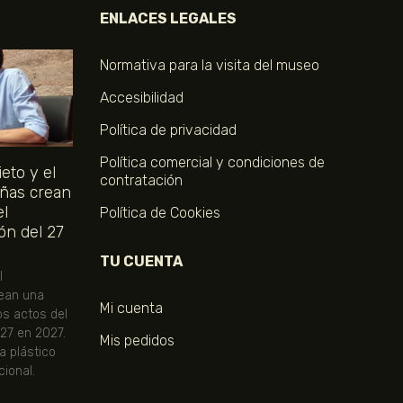
ENLACES LEGALES
Normativa para la visita del museo
Accesibilidad
Política de privacidad
Política comercial y condiciones de
eto y el
contratación
ñas crean
el
Política de Cookies
ón del 27
TU CUENTA
l
ean una
Mi cuenta
os actos del
 27 en 2027.
Mis pedidos
ta plástico
ional.