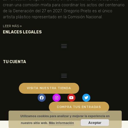
crean una comisión mixta para coordinar los actos del centenario
de la Generación del 27 en 2027. Gregorio Prieto es el único
artista plástico representado en la Comisión Nacional.
LEER MÁS »
ENLACES LEGALES
TU CUENTA
VISITA NUESTRA TIENDA
COMPRA TUS ENTRADAS
Utilizamos cookies para analizar y mejorar la experiencia en
Aceptar
nuestro sitio web.
Más información