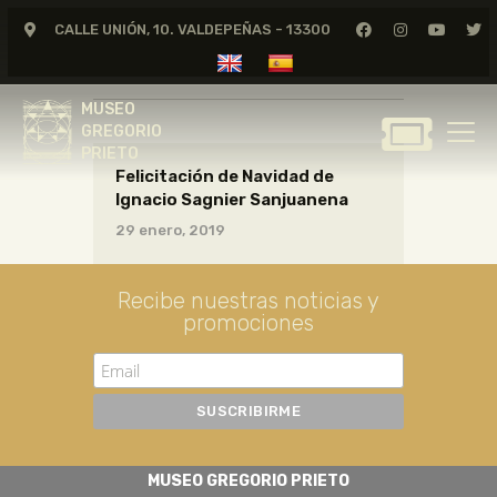
CALLE UNIÓN, 10. VALDEPEÑAS - 13300
CARTAS17_01_002
MUSEO
GREGORIO
MUSEO
PRIETO
GREGORIO
PRIETO
Felicitación de Navidad de
GREGORIO PRIETO
Ignacio Sagnier Sanjuanena
MUSEO
29 enero, 2019
ARCHIVO
CERTAMEN DE DIBUJO
Recibe nuestras noticias y
promociones
FUNDACIÓN
TIENDA
NOTICIAS
MUSEO GREGORIO PRIETO