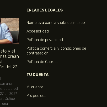
ENLACES LEGALES
Normativa para la visita del museo
Accesibilidad
Política de privacidad
Política comercial y condiciones de
eto y el
contratación
ñas crean
el
Política de Cookies
ón del 27
TU CUENTA
l
ean una
Mi cuenta
os actos del
 27 en 2027.
Mis pedidos
ta plástico
ional.