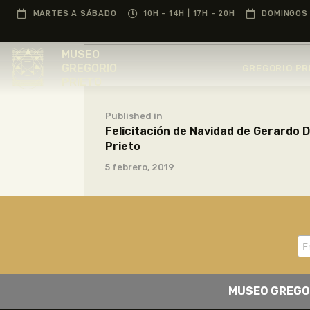
MARTES A SÁBADO
10H - 14H | 17H - 20H
DOMINGOS 
MUSEO
GREGORIO
GREGORIO PR
PRIETO
Published in
Felicitación de Navidad de Gerardo 
Prieto
5 febrero, 2019
MUSEO GREGO