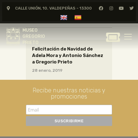
CALLE UNIÓN, 10. VALDEPEÑAS - 13300
CARTAS17_08_017
MUSEO
GREGORIO
MUSEO
PRIETO
GREGORIO
PRIETO
Felicitación de Navidad de
GREGORIO PRIETO
Adela Mora y Antonio Sánchez
MUSEO
a Gregorio Prieto
ARCHIVO
28 enero, 2019
CERTAMEN DE DIBUJO
FUNDACIÓN
Recibe nuestras noticias y
promociones
TIENDA
NOTICIAS