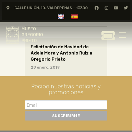
CALLE UNIÓN, 10. VALDEPEÑAS - 13300
CARTAS17_08_024
MUSEO
GREGORIO
MUSEO
PRIETO
GREGORIO
PRIETO
Felicitación de Navidad de
GREGORIO PRIETO
Adela Mora y Antonio Ruiz a
MUSEO
Gregorio Prieto
ARCHIVO
28 enero, 2019
CERTAMEN DE DIBUJO
FUNDACIÓN
Recibe nuestras noticias y
promociones
TIENDA
NOTICIAS