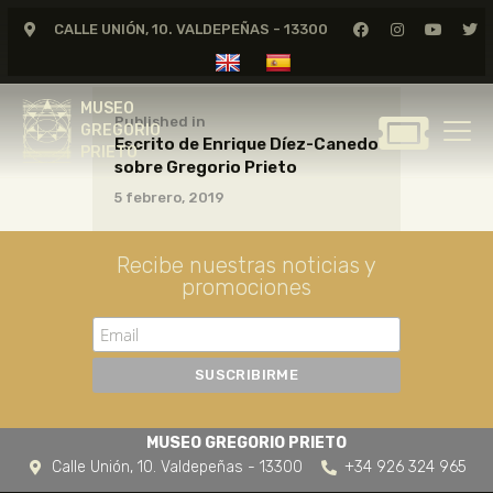
CALLE UNIÓN, 10. VALDEPEÑAS - 13300
MUSEO
GREGORIO
MUSEO
PRIETO
Published in
GREGORIO
Escrito de Enrique Díez-Canedo
PRIETO
sobre Gregorio Prieto
GREGORIO PRIETO
5 febrero, 2019
MUSEO
ARCHIVO
Recibe nuestras noticias y
CERTAMEN DE DIBUJO
promociones
FUNDACIÓN
TIENDA
NOTICIAS
MUSEO GREGORIO PRIETO
Calle Unión, 10. Valdepeñas - 13300
+34 926 324 965