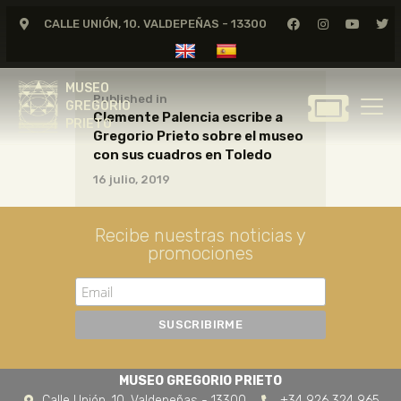
CALLE UNIÓN, 10. VALDEPEÑAS - 13300
MUSEO
GREGORIO
MUSEO
PRIETO
Published in
GREGORIO
Clemente Palencia escribe a
PRIETO
Gregorio Prieto sobre el museo
GREGORIO PRIETO
con sus cuadros en Toledo
MUSEO
16 julio, 2019
ARCHIVO
CERTAMEN DE DIBUJO
Recibe nuestras noticias y
promociones
FUNDACIÓN
TIENDA
NOTICIAS
MUSEO GREGORIO PRIETO
Calle Unión, 10. Valdepeñas - 13300
+34 926 324 965