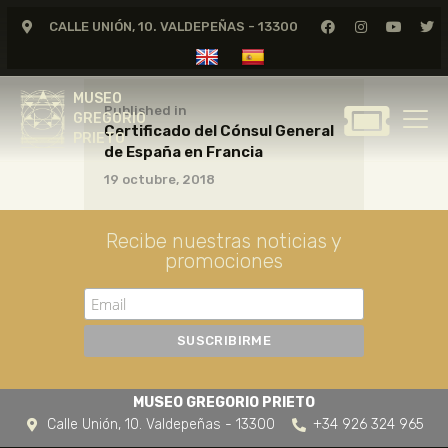
CALLE UNIÓN, 10. VALDEPEÑAS - 13300
MUSEO
GREGORIO
MUSEO
PRIETO
Published in
GREGORIO
Certificado del Cónsul General
PRIETO
de España en Francia
GREGORIO PRIETO
19 octubre, 2018
MUSEO
ARCHIVO
Recibe nuestras noticias y
CERTAMEN DE DIBUJO
promociones
FUNDACIÓN
TIENDA
NOTICIAS
MUSEO GREGORIO PRIETO
Calle Unión, 10. Valdepeñas - 13300
+34 926 324 965