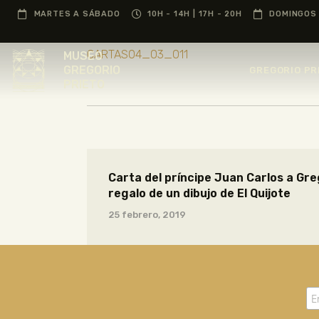
MARTES A SÁBADO
10H - 14H | 17H - 20H
DOMINGOS 
CARTAS04_03_011
MUSEO
GREGORIO
GREGORIO PR
PRIETO
Carta del príncipe Juan Carlos a Gre
regalo de un dibujo de El Quijote
25 febrero, 2019