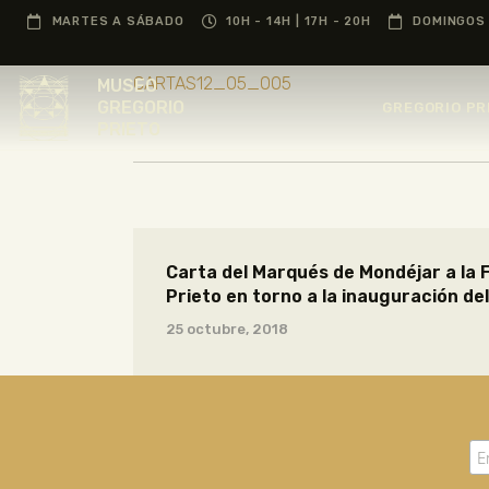
MARTES A SÁBADO
10H - 14H | 17H - 20H
DOMINGOS 
CARTAS12_05_005
MUSEO
GREGORIO
GREGORIO PR
PRIETO
Carta del Marqués de Mondéjar a la 
Prieto en torno a la inauguración d
25 octubre, 2018