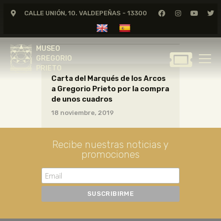
CALLE UNIÓN, 10. VALDEPEÑAS - 13300
CARTAS02_05_003
MUSEO
GREGORIO
MUSEO
PRIETO
GREGORIO
PRIETO
Carta del Marqués de los Arcos
GREGORIO PRIETO
a Gregorio Prieto por la compra
MUSEO
de unos cuadros
ARCHIVO
18 noviembre, 2019
CERTAMEN DE DIBUJO
FUNDACIÓN
Recibe nuestras noticias y
promociones
TIENDA
NOTICIAS