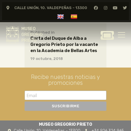
CALLE UNIÓN, 10. VALDEPEÑAS - 13300
MUSEO
GREGORIO
MUSEO
PRIETO
Published in
GREGORIO
Carta del Duque de Alba a
PRIETO
Gregorio Prieto por la vacante
GREGORIO PRIETO
en la Academia de Bellas Artes
MUSEO
19 octubre, 2018
ARCHIVO
CERTAMEN DE DIBUJO
Recibe nuestras noticias y
promociones
FUNDACIÓN
TIENDA
NOTICIAS
MUSEO GREGORIO PRIETO
Calle Unión, 10. Valdepeñas - 13300
+34 926 324 965