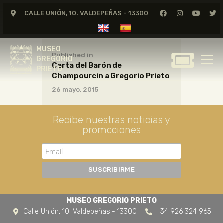
CALLE UNIÓN, 10. VALDEPEÑAS - 13300
MUSEO
GREGORIO
MUSEO
PRIETO
Published in
GREGORIO
Carta del Barón de
PRIETO
Champourcin a Gregorio Prieto
GREGORIO PRIETO
26 mayo, 2015
MUSEO
ARCHIVO
Recibe nuestras noticias y
CERTAMEN DE DIBUJO
promociones
FUNDACIÓN
TIENDA
NOTICIAS
MUSEO GREGORIO PRIETO
Calle Unión, 10. Valdepeñas - 13300
+34 926 324 965