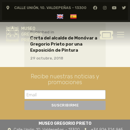
CALLE UNIÓN, 10. VALDEPEÑAS - 13300
MUSEO
GREGORIO
MUSEO
PRIETO
Published in
GREGORIO
Carta del alcalde de Monóvar a
PRIETO
Gregorio Prieto por una
GREGORIO PRIETO
Exposición de Pintura
MUSEO
29 octubre, 2018
ARCHIVO
CERTAMEN DE DIBUJO
Recibe nuestras noticias y
promociones
FUNDACIÓN
TIENDA
NOTICIAS
MUSEO GREGORIO PRIETO
Calle Unión, 10. Valdepeñas - 13300
+34 926 324 965