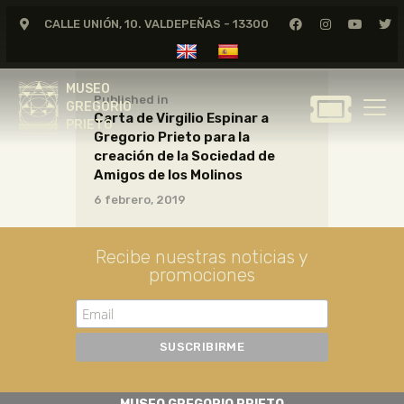
CALLE UNIÓN, 10. VALDEPEÑAS - 13300
MUSEO
GREGORIO
MUSEO
PRIETO
Published in
GREGORIO
Carta de Virgilio Espinar a
PRIETO
Gregorio Prieto para la
GREGORIO PRIETO
creación de la Sociedad de
MUSEO
Amigos de los Molinos
6 febrero, 2019
ARCHIVO
CERTAMEN DE DIBUJO
Recibe nuestras noticias y
FUNDACIÓN
promociones
TIENDA
NOTICIAS