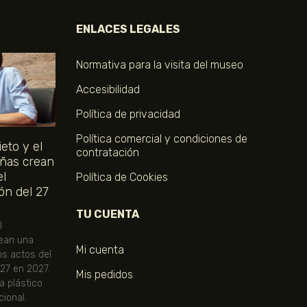
ENLACES LEGALES
Normativa para la visita del museo
Accesibilidad
Política de privacidad
Política comercial y condiciones de
eto y el
contratación
ñas crean
el
Política de Cookies
ón del 27
TU CUENTA
l
ean una
Mi cuenta
os actos del
 27 en 2027.
Mis pedidos
ta plástico
ional.