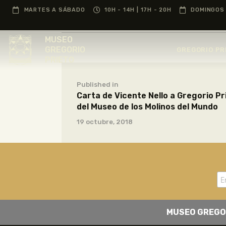
MARTES A SÁBADO
10H - 14H | 17H - 20H
DOMINGOS 
MUSEO
GREGORIO
GREGORIO PR
PRIETO
Published in
Carta de Vicente Nello a Gregorio Pr
del Museo de los Molinos del Mundo
19 octubre, 2018
MUSEO GREGO