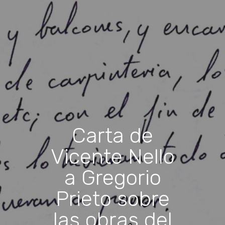
Carta de
Vicente Nello
a Gregorio
Prieto sobre
las obras del