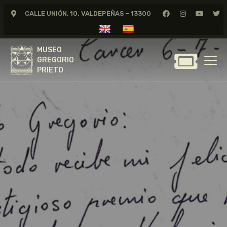
CALLE UNIÓN, 10. VALDEPEÑAS - 13300
MUSEO
GREGORIO
MUSEO
PRIETO
GREGORIO
PRIETO
GREGORIO PRIETO
MUSEO
ARCHIVO
CERTAMEN DE DIBUJO
FUNDACIÓN
TIENDA
NOTICIAS