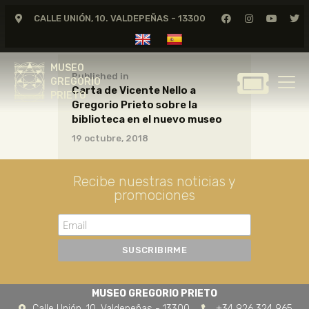
CALLE UNIÓN, 10. VALDEPEÑAS - 13300
MUSEO
GREGORIO
MUSEO
PRIETO
Published in
GREGORIO
Carta de Vicente Nello a
PRIETO
Gregorio Prieto sobre la
GREGORIO PRIETO
biblioteca en el nuevo museo
MUSEO
19 octubre, 2018
ARCHIVO
CERTAMEN DE DIBUJO
Recibe nuestras noticias y
promociones
FUNDACIÓN
TIENDA
NOTICIAS
MUSEO GREGORIO PRIETO
Calle Unión, 10. Valdepeñas - 13300
+34 926 324 965