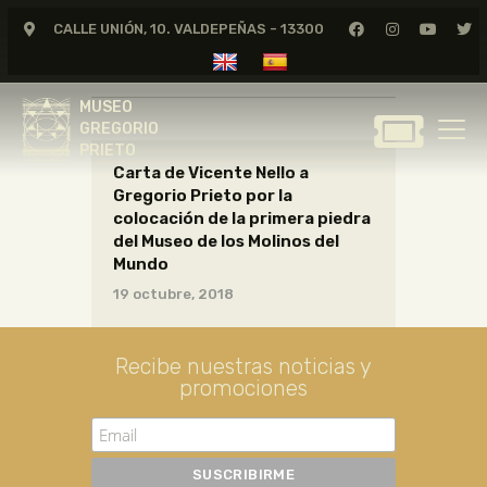
CALLE UNIÓN, 10. VALDEPEÑAS - 13300
CARTAS12_17_005
MUSEO
GREGORIO
MUSEO
PRIETO
GREGORIO
PRIETO
Carta de Vicente Nello a
GREGORIO PRIETO
Gregorio Prieto por la
MUSEO
colocación de la primera piedra
del Museo de los Molinos del
ARCHIVO
Mundo
CERTAMEN DE DIBUJO
19 octubre, 2018
FUNDACIÓN
TIENDA
Recibe nuestras noticias y
NOTICIAS
promociones