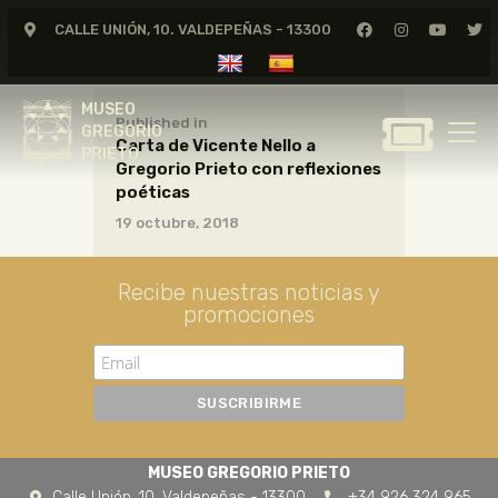
CALLE UNIÓN, 10. VALDEPEÑAS - 13300
MUSEO
GREGORIO
MUSEO
PRIETO
Published in
GREGORIO
Carta de Vicente Nello a
PRIETO
Gregorio Prieto con reflexiones
GREGORIO PRIETO
poéticas
MUSEO
19 octubre, 2018
ARCHIVO
CERTAMEN DE DIBUJO
Recibe nuestras noticias y
promociones
FUNDACIÓN
TIENDA
NOTICIAS
MUSEO GREGORIO PRIETO
Calle Unión, 10. Valdepeñas - 13300
+34 926 324 965