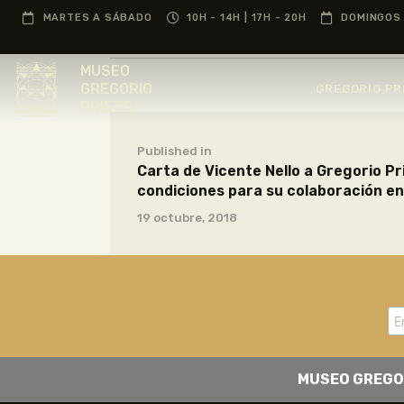
MARTES A SÁBADO
10H - 14H | 17H - 20H
DOMINGOS 
MUSEO
GREGORIO
GREGORIO PR
PRIETO
Published in
Carta de Vicente Nello a Gregorio Pr
condiciones para su colaboración e
19 octubre, 2018
MUSEO GREGO