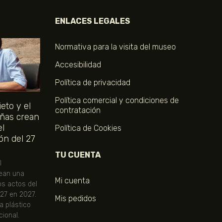
ENLACES LEGALES
Normativa para la visita del museo
Accesibilidad
Política de privacidad
Política comercial y condiciones de
eto y el
contratación
ñas crean
el
Política de Cookies
ón del 27
TU CUENTA
l
ean una
Mi cuenta
os actos del
 27 en 2027.
Mis pedidos
ta plástico
ional.