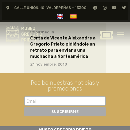
CALLE UNIÓN, 10. VALDEPEÑAS - 13300
MUSEO
GREGORIO
MUSEO
PRIETO
Published in
GREGORIO
Carta de Vicente Aleixandre a
PRIETO
Gregorio Prieto pidiéndole un
GREGORIO PRIETO
retrato para enviar a una
MUSEO
muchacha a Norteamérica
21 noviembre, 2018
ARCHIVO
CERTAMEN DE DIBUJO
Recibe nuestras noticias y
FUNDACIÓN
promociones
TIENDA
NOTICIAS