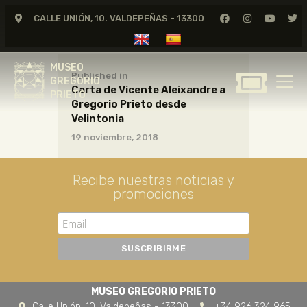
CALLE UNIÓN, 10. VALDEPEÑAS - 13300
MUSEO
GREGORIO
MUSEO
PRIETO
Published in
GREGORIO
Carta de Vicente Aleixandre a
PRIETO
Gregorio Prieto desde
GREGORIO PRIETO
Velintonia
MUSEO
19 noviembre, 2018
ARCHIVO
CERTAMEN DE DIBUJO
Recibe nuestras noticias y
promociones
FUNDACIÓN
TIENDA
NOTICIAS
MUSEO GREGORIO PRIETO
Calle Unión, 10. Valdepeñas - 13300
+34 926 324 965