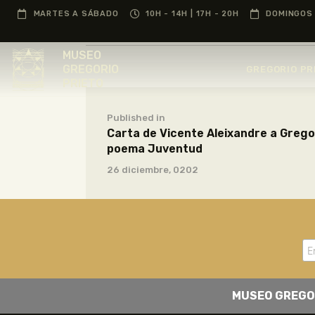
MARTES A SÁBADO
10H - 14H | 17H - 20H
DOMINGOS 
MUSEO
GREGORIO
GREGORIO PR
PRIETO
Published in
Carta de Vicente Aleixandre a Gregor
poema Juventud
26 diciembre, 0202
MUSEO GREGO