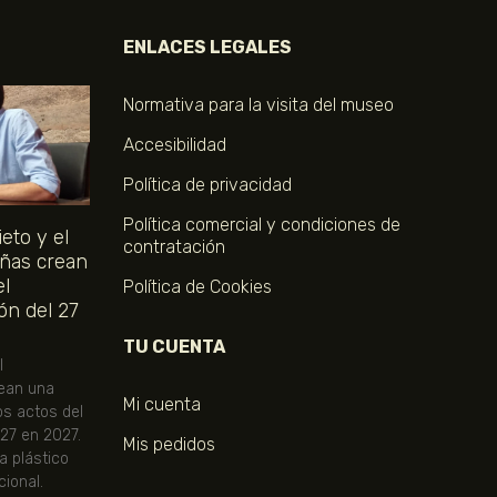
ENLACES LEGALES
Normativa para la visita del museo
Accesibilidad
Política de privacidad
Política comercial y condiciones de
eto y el
contratación
ñas crean
el
Política de Cookies
ón del 27
TU CUENTA
l
ean una
Mi cuenta
os actos del
 27 en 2027.
Mis pedidos
ta plástico
ional.