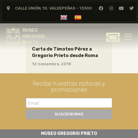
CALLE UNIÓN, 10. VALDEPEÑAS - 13300
CARTAS13_15_005
MUSEO
GREGORIO
MUSEO
PRIETO
GREGORIO
PRIETO
Carta de Timoteo Pérez a
GREGORIO PRIETO
Gregorio Prieto desde Roma
MUSEO
12 noviembre, 2018
ARCHIVO
CERTAMEN DE DIBUJO
Recibe nuestras noticias y
promociones
FUNDACIÓN
TIENDA
NOTICIAS
MUSEO GREGORIO PRIETO