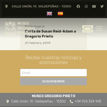
CALLE UNIÓN, 10. VALDEPEÑAS - 13300
MUSEO
GREGORIO
MUSEO
PRIETO
Published in
GREGORIO
Carta de Susan Reid-Adam a
PRIETO
Gregorio Prieto
GREGORIO PRIETO
21 febrero, 2019
MUSEO
ARCHIVO
Recibe nuestras noticias y
CERTAMEN DE DIBUJO
promociones
FUNDACIÓN
TIENDA
NOTICIAS
MUSEO GREGORIO PRIETO
Calle Unión, 10. Valdepeñas - 13300
+34 926 324 965