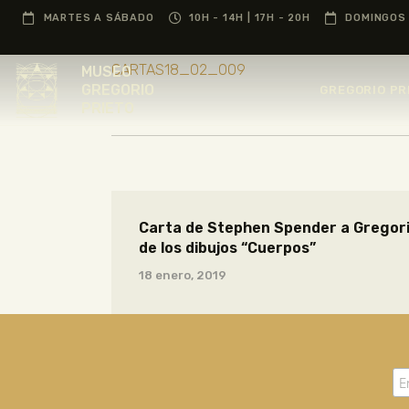
MARTES A SÁBADO
10H - 14H | 17H - 20H
DOMINGOS 
CARTAS18_02_009
MUSEO
GREGORIO
GREGORIO PR
PRIETO
Carta de Stephen Spender a Gregorio
de los dibujos “Cuerpos”
18 enero, 2019